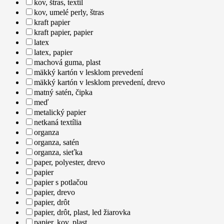
kov, štras, textil
kov, umelé perly, štras
kraft papier
kraft papier, papier
latex
latex, papier
machová guma, plast
mäkký kartón v lesklom prevedení
mäkký kartón v lesklom prevedení, drevo
matný satén, čipka
meď
metalický papier
netkaná textília
organza
organza, satén
organza, sieťka
paper, polyester, drevo
papier
papier s potlačou
papier, drevo
papier, drôt
papier, drôt, plast, led žiarovka
papier, kov, plast