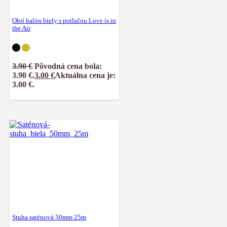
Obrí balón biely s potlačou Love is in
the Air
3.90
€
Pôvodná cena bola:
3.90 €.
3.00
€
Aktuálna cena je:
3.00 €.
Stuha saténová 50mm 25m