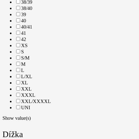
38/39
38/40
39
40
40/41
41
42
XS
S
S/M
M
L
L/XL
XL
XXL
XXXL
XXL/XXXXL
UNI
Show value(s)
Dížka