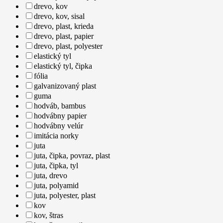
drevo, kov
drevo, kov, sisal
drevo, plast, krieda
drevo, plast, papier
drevo, plast, polyester
elastický tyl
elastický tyl, čipka
fólia
galvanizovaný plast
guma
hodváb, bambus
hodvábny papier
hodvábny velúr
imitácia norky
juta
juta, čipka, povraz, plast
juta, čipka, tyl
juta, drevo
juta, polyamid
juta, polyester, plast
kov
kov, štras