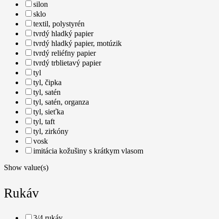
silon
sklo
textil, polystyrén
tvrdý hladký papier
tvrdý hladký papier, motúzik
tvrdý reliéfny papier
tvrdý trblietavý papier
tyl
tyl, čipka
tyl, satén
tyl, satén, organza
tyl, sieťka
tyl, taft
tyl, zirkóny
vosk
imitácia kožušiny s krátkym vlasom
Show value(s)
Rukáv
3/4 rukáv