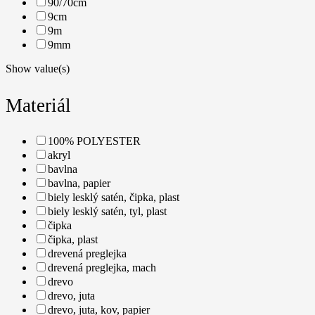
90/70cm
9cm
9m
9mm
Show value(s)
Materiál
100% POLYESTER
akryl
bavlna
bavlna, papier
biely lesklý satén, čipka, plast
biely lesklý satén, tyl, plast
čipka
čipka, plast
drevená preglejka
drevená preglejka, mach
drevo
drevo, juta
drevo, juta, kov, papier