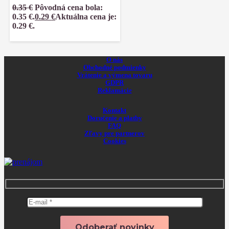
0.35
€
Pôvodná cena bola:
0.35 €.
0.29
€
Aktuálna cena je:
0.29 €.
O nás
Obchodné podmienky
Vrátenie a výmena tovaru
GDPR
Reklamácie
Kontakt
Doručenie a platby
FAQ
Zľavy pre partnerov
Cookies