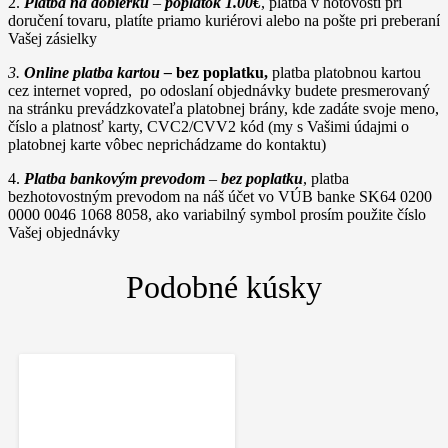
2.
Platba na dobierku
–
poplatok 1.00€
, platba v hotovosti pri
doručení tovaru, platíte priamo kuriérovi alebo na pošte pri preberaní
Vašej zásielky
3.
Online platba kartou –
bez poplatku,
platba platobnou kartou
cez internet vopred, po odoslaní objednávky budete presmerovaný
na stránku prevádzkovateľa platobnej brány, kde zadáte svoje meno,
číslo a platnosť karty, CVC2/CVV2 kód (my s Vašimi údajmi o
platobnej karte vôbec neprichádzame do kontaktu)
4.
Platba bankovým prevodom
–
bez poplatku
, platba
bezhotovostným prevodom na náš účet vo VÚB banke SK64 0200
0000 0046 1068 8058, ako variabilný symbol prosím použite číslo
Vašej objednávky
Podobné kúsky