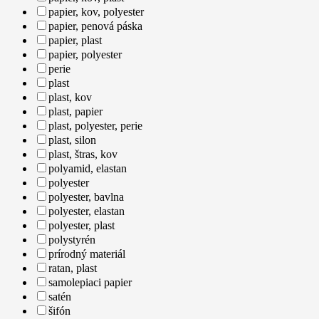
papier, kov, polyester
papier, penová páska
papier, plast
papier, polyester
perie
plast
plast, kov
plast, papier
plast, polyester, perie
plast, silon
plast, štras, kov
polyamid, elastan
polyester
polyester, bavlna
polyester, elastan
polyester, plast
polystyrén
prírodný materiál
ratan, plast
samolepiaci papier
satén
šifón