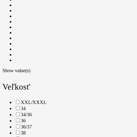
Show value(s)
Veľkosť
XXL/XXXL
34
34/36
36
36/37
38