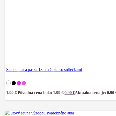
Samolepiaca páska 18mm čipka so srdiečkami
1.99
€
Pôvodná cena bola: 1.99 €.
0.90
€
Aktuálna cena je: 0.90 