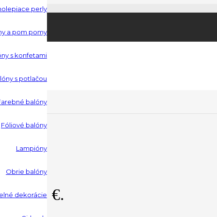
molepiace perly
Produkt
bol
óny a pom pomy
óny s konfetami
do košíka.
lóny s potlačou
Farebné balóny
ks
Fóliové balóny
Lampióny
Obrie balóny
: 12.00 €.
elné dekorácie