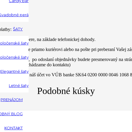
Candy bar
ili.
Svadobné perá
ŠATY
latby:
ri osobnom odbere, na základe telefonickej dohody.
poločenské šaty
ení tovaru, platíte priamo kuriérovi alebo na pošte pri preberaní Vašej zá
oločenské šaty
 internet vopred, po odoslaní objednávky budete presmerovaný na strá
rte vôbec neprichádzame do kontaktu)
Elegantné šaty
ým prevodom na náš účet vo VÚB banke SK64 0200 0000 0046 1068 805
Letné šaty
Podobné kúsky
PRENÁJOM
OBNÝ BLOG
KONTAKT