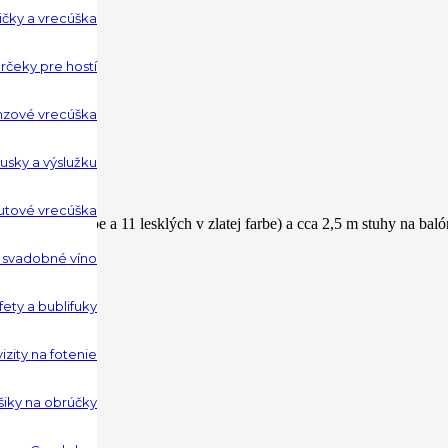
ičky a vrecúška
rčeky pre hostí
nzové vrecúška
usky a výslužku
utové vrecúška
h v bielej farbe a 11 lesklých v zlatej farbe) a cca 2,5 m stuhy na bal
a svadobné víno
ety a bublifuky
zity na fotenie
šiky na obrúčky