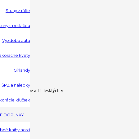
Stuhy z ráfie
tuhy s potlačou
Výzdoba auta
koračné kvety
Girlandy
 ŠPZ a nálepky
ch v bielej farbe a 11 lesklých v
orácie kľučIek
É DOPLNKY
né knihy hostí