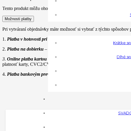
Tento produkt môžu ohodnotiť len prihlásení zákazníci, ktorí si ho kúp
Možnosti platby
Pri vytváraní objednávky máte možnosť si vybrať z týchto spôsobov p
1.
Platba v hotovosti pri osobnom odbere
–
bez poplatku
, je možná p
Krátke s
2.
Platba na dobierku
–
poplatok 1.00€
, platba v hotovosti pri doruč
Dlhé sp
3.
Online platba kartou –
bez poplatku,
platba platobnou kartou cez
platnosť karty, CVC2/CVV2 kód (my s Vašimi údajmi o platobnej ka
4.
Platba bankovým prevodom
–
bez poplatku
, platba bezhotovostn
SVAD