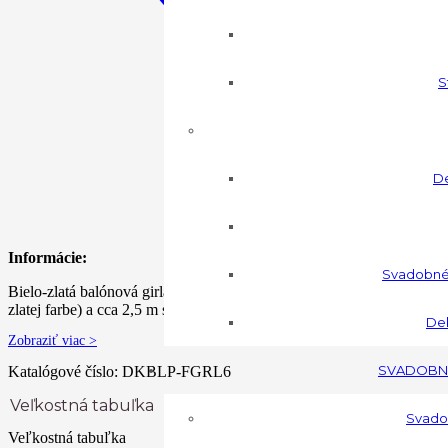
S
De
Informácie:
Svadobné
Bielo-zlatá balónová girlanda, sada obsahuje 60 balónov (49 pastelový
zlatej farbe) a cca 2,5 m stuhy na balónové…
Dek
Zobraziť viac >
SVADOBN
Katalógové číslo:
DKBLP-FGRL6
Veľkostná tabuľka
Svadob
Veľkostná tabuľka