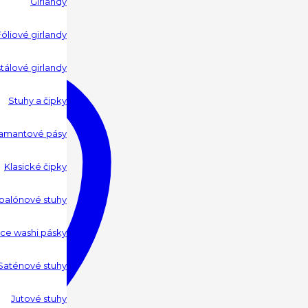
Girlandy
Fóliové girlandy
tálové girlandy
Stuhy a čipky
amantové pásy
Klasické čipky
 balónové stuhy
ce washi pásky
Saténové stuhy
Jutové stuhy