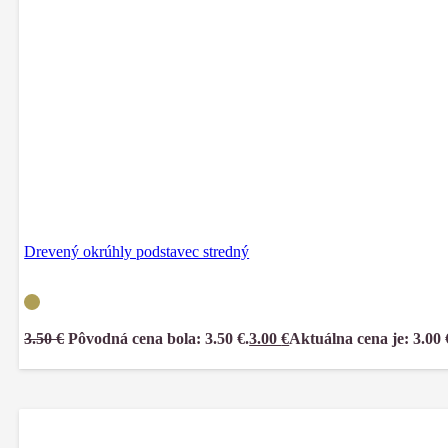
Drevený okrúhly podstavec stredný
3.50
€
Pôvodná cena bola: 3.50 €.
3.00
€
Aktuálna cena je: 3.00 