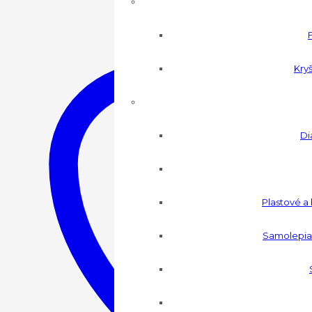
Kryš
Di
Plastové a
Samolepia