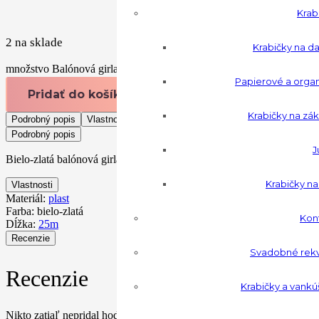
Krab
2 na sklade
Krabičky na da
množstvo Balónová girlanda 60ks
Papierové a orga
Pridať do košíka
Krabičky na zák
Podrobný popis
Vlastnosti
Recenzie
Možnosti platby
Podrobný popis
J
Bielo-zlatá balónová girlanda, sada obsahuje 60 balónov (49 pastelovýc
Krabičky n
Vlastnosti
Materiál:
plast
Farba:
bielo-zlatá
Konf
Dĺžka:
25m
Recenzie
Svadobné rekvi
Recenzie
Krabičky a vankú
Nikto zatiaľ nepridal hodnotenie.