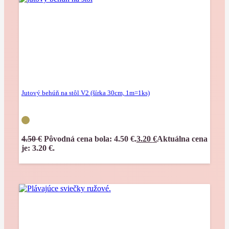
Jutový behúň na stôl V2 (šírka 30cm, 1m=1ks)
4.50
€
Pôvodná cena bola: 4.50 €.
3.20
€
Aktuálna cena
je: 3.20 €.