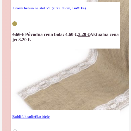
Jutový behúň na stôl V1 (šírka 30cm, 1m=1ks)
4.60
€
Pôvodná cena bola: 4.60 €.
3.20
€
Aktuálna cena
je: 3.20 €.
Bublifuk srdiečko biele