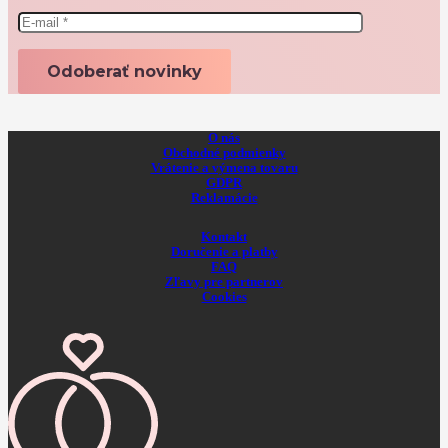
O nás
Obchodné podmienky
Vrátenie a výmena tovaru
GDPR
Reklamácie
Kontakt
Doručenie a platby
FAQ
Zľavy pre partnerov
Cookies