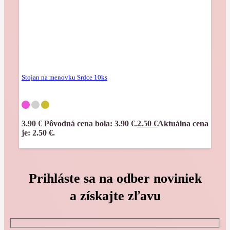
Stojan na menovku Srdce 10ks
3.90
€
Pôvodná cena bola: 3.90 €.
2.50
€
Aktuálna cena
je: 2.50 €.
Prihláste sa na odber noviniek
a získajte zľavu