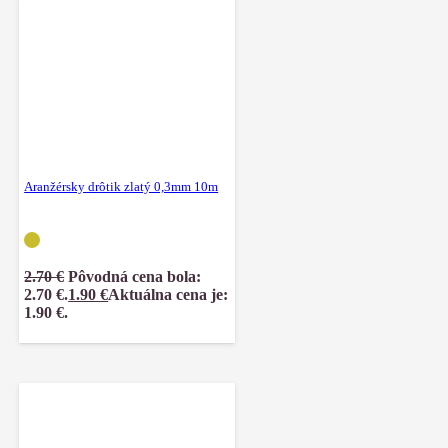
Aranžérsky drôtik zlatý 0,3mm 10m
2.70
€
Pôvodná cena bola:
2.70 €.
1.90
€
Aktuálna cena je:
1.90 €.