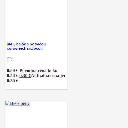
Biely balón s potlačou
červených srdiečok
0.50
€
Pôvodná cena bola:
0.50 €.
0.30
€
Aktuálna cena je:
0.30 €.