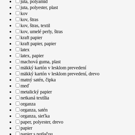
juta, polyamid
juta, polyester, plast
kov
kov, štras
kov, štras, textil
kov, umelé perly, štras
kraft papier
kraft papier, papier
latex
latex, papier
machová guma, plast
mäkký kartón v lesklom prevedení
mäkký kartón v lesklom prevedení, drevo
matný satén, čipka
meď
metalický papier
netkaná textília
organza
organza, satén
organza, sieťka
paper, polyester, drevo
papier
papier s potlačou