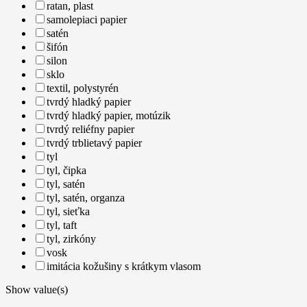
ratan, plast
samolepiaci papier
satén
šifón
silon
sklo
textil, polystyrén
tvrdý hladký papier
tvrdý hladký papier, motúzik
tvrdý reliéfny papier
tvrdý trblietavý papier
tyl
tyl, čipka
tyl, satén
tyl, satén, organza
tyl, sieťka
tyl, taft
tyl, zirkóny
vosk
imitácia kožušiny s krátkym vlasom
Show value(s)