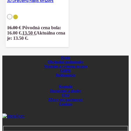
3D Drevený nápis Mr&Mrs
16.00
€
Pôvodná cena bola:
16.00 €.
13.50
€
Aktuálna cena
je: 13.50 €.
O nás
Obchodné podmienky
Vrátenie a výmena tovaru
GDPR
Reklamácie
Kontakt
Doručenie a platby
FAQ
Zľavy pre partnerov
Cookies