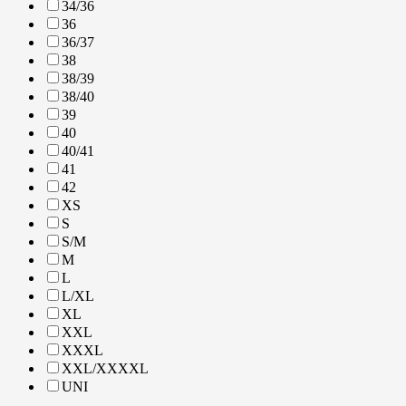
34/36
36
36/37
38
38/39
38/40
39
40
40/41
41
42
XS
S
S/M
M
L
L/XL
XL
XXL
XXXL
XXL/XXXXL
UNI