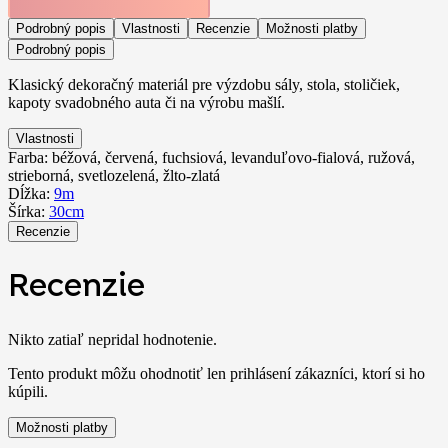
Podrobný popis
Vlastnosti
Recenzie
Možnosti platby
Podrobný popis
Klasický dekoračný materiál pre výzdobu sály, stola, stoličiek,
kapoty svadobného auta či na výrobu mašlí.
Vlastnosti
Farba:
béžová, červená, fuchsiová, levanduľovo-fialová, ružová,
strieborná, svetlozelená, žlto-zlatá
Dĺžka:
9m
Šírka:
30cm
Recenzie
Recenzie
Nikto zatiaľ nepridal hodnotenie.
Tento produkt môžu ohodnotiť len prihlásení zákazníci, ktorí si ho
kúpili.
Možnosti platby