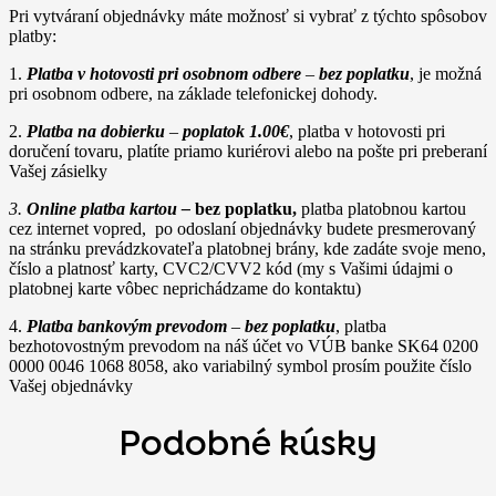
Pri vytváraní objednávky máte možnosť si vybrať z týchto spôsobov
platby:
1.
Platba v hotovosti pri osobnom odbere
–
bez poplatku
, je možná
pri osobnom odbere, na základe telefonickej dohody.
2.
Platba na dobierku
–
poplatok 1.00€
, platba v hotovosti pri
doručení tovaru, platíte priamo kuriérovi alebo na pošte pri preberaní
Vašej zásielky
3.
Online platba kartou –
bez poplatku,
platba platobnou kartou
cez internet vopred, po odoslaní objednávky budete presmerovaný
na stránku prevádzkovateľa platobnej brány, kde zadáte svoje meno,
číslo a platnosť karty, CVC2/CVV2 kód (my s Vašimi údajmi o
platobnej karte vôbec neprichádzame do kontaktu)
4.
Platba bankovým prevodom
–
bez poplatku
, platba
bezhotovostným prevodom na náš účet vo VÚB banke SK64 0200
0000 0046 1068 8058, ako variabilný symbol prosím použite číslo
Vašej objednávky
Podobné kúsky