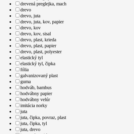
drevená preglejka, mach
drevo
drevo, juta
drevo, juta, kov, papier
drevo, kov
drevo, kov, sisal
drevo, plast, krieda
drevo, plast, papier
drevo, plast, polyester
elastický tyl
elastický tyl, čipka
fólia
galvanizovaný plast
guma
hodváb, bambus
hodvábny papier
hodvábny velúr
imitácia norky
juta
juta, čipka, povraz, plast
juta, čipka, tyl
juta, drevo