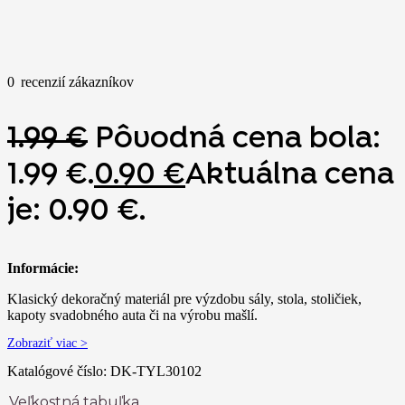
0
recenzií zákazníkov
1.99
€
Pôvodná cena bola:
1.99 €.
0.90
€
Aktuálna cena
je: 0.90 €.
Informácie:
Klasický dekoračný materiál pre výzdobu sály, stola, stoličiek,
kapoty svadobného auta či na výrobu mašlí.
Zobraziť viac >
Katalógové číslo:
DK-TYL30102
Veľkostná tabuľka