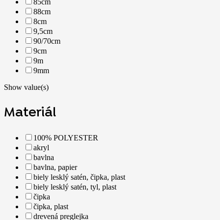
85cm
88cm
8cm
9,5cm
90/70cm
9cm
9m
9mm
Show value(s)
Materiál
100% POLYESTER
akryl
bavlna
bavlna, papier
biely lesklý satén, čipka, plast
biely lesklý satén, tyl, plast
čipka
čipka, plast
drevená preglejka