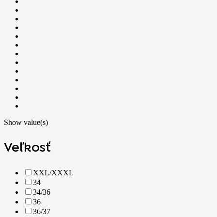
Show value(s)
Veľkosť
XXL/XXXL
34
34/36
36
36/37