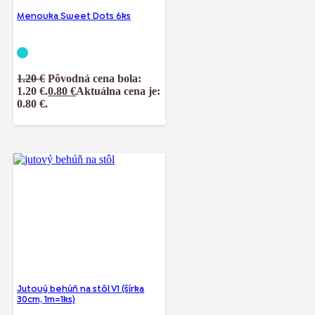
Menovka Sweet Dots 6ks
1.20
€
Pôvodná cena bola:
1.20 €.
0.80
€
Aktuálna cena je:
0.80 €.
Jutový behúň na stôl V1 (šírka
30cm, 1m=1ks)