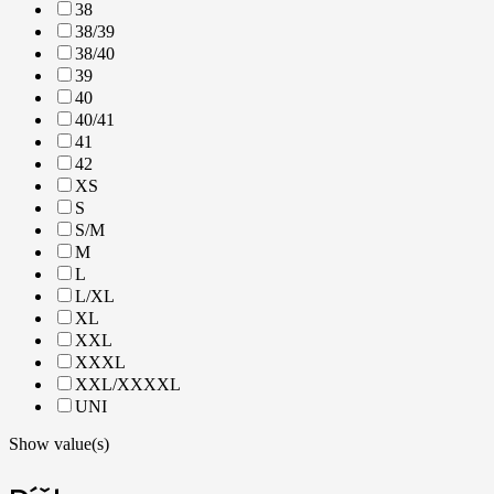
38
38/39
38/40
39
40
40/41
41
42
XS
S
S/M
M
L
L/XL
XL
XXL
XXXL
XXL/XXXXL
UNI
Show value(s)