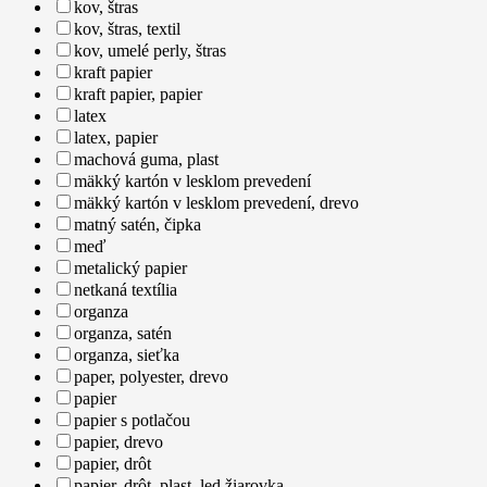
kov, štras
kov, štras, textil
kov, umelé perly, štras
kraft papier
kraft papier, papier
latex
latex, papier
machová guma, plast
mäkký kartón v lesklom prevedení
mäkký kartón v lesklom prevedení, drevo
matný satén, čipka
meď
metalický papier
netkaná textília
organza
organza, satén
organza, sieťka
paper, polyester, drevo
papier
papier s potlačou
papier, drevo
papier, drôt
papier, drôt, plast, led žiarovka