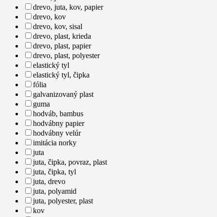
drevo, juta, kov, papier
drevo, kov
drevo, kov, sisal
drevo, plast, krieda
drevo, plast, papier
drevo, plast, polyester
elastický tyl
elastický tyl, čipka
fólia
galvanizovaný plast
guma
hodváb, bambus
hodvábny papier
hodvábny velúr
imitácia norky
juta
juta, čipka, povraz, plast
juta, čipka, tyl
juta, drevo
juta, polyamid
juta, polyester, plast
kov