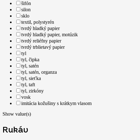
šifón
silon
sklo
textil, polystyrén
tvrdý hladký papier
tvrdý hladký papier, motúzik
tvrdý reliéfny papier
tvrdý trblietavý papier
tyl
tyl, čipka
tyl, satén
tyl, satén, organza
tyl, sieťka
tyl, taft
tyl, zirkóny
vosk
imitácia kožušiny s krátkym vlasom
Show value(s)
Rukáv