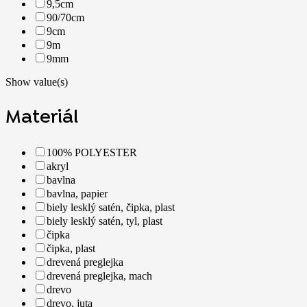
9,5cm
90/70cm
9cm
9m
9mm
Show value(s)
Materiál
100% POLYESTER
akryl
bavlna
bavlna, papier
biely lesklý satén, čipka, plast
biely lesklý satén, tyl, plast
čipka
čipka, plast
drevená preglejka
drevená preglejka, mach
drevo
drevo, juta