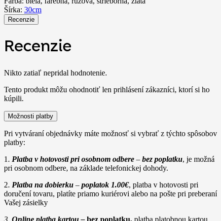
Farba:
biela, farebná, ružová, strieborná, zlatá
Šírka:
30cm
Recenzie
Recenzie
Nikto zatiaľ nepridal hodnotenie.
Tento produkt môžu ohodnotiť len prihlásení zákazníci, ktorí si ho
kúpili.
Možnosti platby
Pri vytváraní objednávky máte možnosť si vybrať z týchto spôsobov
platby:
1.
Platba v hotovosti pri osobnom odbere
–
bez poplatku
, je možná
pri osobnom odbere, na základe telefonickej dohody.
2.
Platba na dobierku
–
poplatok 1.00€
, platba v hotovosti pri
doručení tovaru, platíte priamo kuriérovi alebo na pošte pri preberaní
Vašej zásielky
3.
Online platba kartou –
bez poplatku,
platba platobnou kartou