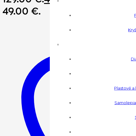
49.00 €.
Kryš
Di
Plastové a
Samolepia