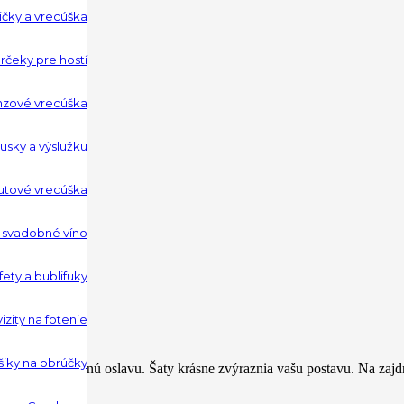
ičky a vrecúška
rčeky pre hostí
nzové vrecúška
usky a výslužku
utové vrecúška
a svadobné víno
ety a bublifuky
zity na fotenie
šiky na obrúčky
árty aj rodinnú oslavu. Šaty krásne zvýraznia vašu postavu. Na zajdn