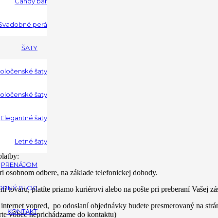
Candy bar
Svadobné perá
ŠATY
poločenské šaty
oločenské šaty
Elegantné šaty
ili.
Letné šaty
latby:
PRENÁJOM
ri osobnom odbere, na základe telefonickej dohody.
OBNÝ BLOG
ení tovaru, platíte priamo kuriérovi alebo na pošte pri preberaní Vašej zá
 internet vopred, po odoslaní objednávky budete presmerovaný na strá
KONTAKT
rte vôbec neprichádzame do kontaktu)