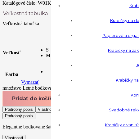
Katalógové číslo:
W01K74WCLS0-P44B
Krab
Veľkostná tabuľka
Krabičky na da
Veľkostná tabuľka
Papierové a orga
S
Krabičky na zák
Veľkosť
M
J
Farba
Krabičky n
Vymazať
množstvo Letné bodkované šaty GUESS
Konf
Pridať do košíka
Podrobný popis
Vlastnosti
Recenzie
Možnosti platby
Svadobné rekvi
Podrobný popis
Krabičky a vankú
Elegantné bodkované šaty GUESS sa hodia na bežné nosenie, večernú p
Vlastnosti