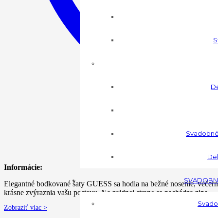
S
De
Svadobné
Dek
Informácie:
SVADOBN
Elegantné bodkované šaty GUESS sa hodia na bežné nosenie, večernú 
krásne zvýraznia vašu postavu. Na zajdnej strane sa nachádza zips…
Svadob
Zobraziť viac >