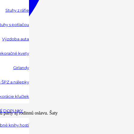
Stuhy z ráfie
tuhy s potlačou
Výzdoba auta
koračné kvety
Girlandy
 ŠPZ a nálepky
orácie kľučIek
É DOPLNKY
párty aj rodinnú oslavu. Šaty
né knihy hostí