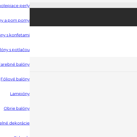
molepiace perly
Produkt
bol
óny a pom pomy
óny s konfetami
do košíka.
lóny s potlačou
Farebné balóny
aty
Fóliové balóny
Lampióny
Obrie balóny
:
elné dekorácie
na je: