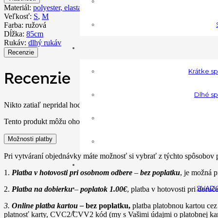
Materiál:
polyester, elastan
Veľkosť:
S
,
M
Farba:
ružová
Dĺžka:
85cm
Rukáv:
dlhý rukáv
Recenzie
Krátke s
Recenzie
Dlhé sp
Nikto zatiaľ nepridal hodnotenie.
Tento produkt môžu ohodnotiť len prihlásení zákazníci, ktorí si ho kúp
Možnosti platby
Pri vytváraní objednávky máte možnosť si vybrať z týchto spôsobov p
1.
Platba v hotovosti pri osobnom odbere
–
bez poplatku
, je možná p
SVAD
2.
Platba na dobierku
–
poplatok 1.00€
, platba v hotovosti pri doruč
3.
Online platba kartou –
bez poplatku,
platba platobnou kartou cez
platnosť karty, CVC2/CVV2 kód (my s Vašimi údajmi o platobnej ka