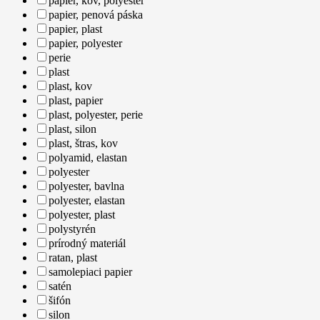
papier, kov, polyester
papier, penová páska
papier, plast
papier, polyester
perie
plast
plast, kov
plast, papier
plast, polyester, perie
plast, silon
plast, štras, kov
polyamid, elastan
polyester
polyester, bavlna
polyester, elastan
polyester, plast
polystyrén
prírodný materiál
ratan, plast
samolepiaci papier
satén
šifón
silon