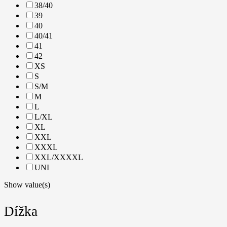
38/40
39
40
40/41
41
42
XS
S
S/M
M
L
L/XL
XL
XXL
XXXL
XXL/XXXXL
UNI
Show value(s)
Dížka