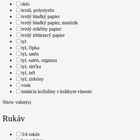
sklo
textil, polystyrén
tvrdý hladký papier
tvrdý hladký papier, motúzik
tvrdý reliéfny papier
tvrdý trblietavý papier
tyl
tyl, čipka
tyl, satén
tyl, satén, organza
tyl, sieťka
tyl, taft
tyl, zirkóny
vosk
imitácia kožušiny s krátkym vlasom
Show value(s)
Rukáv
3/4 rukáv