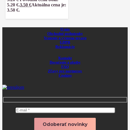
5.20 €.
3.50
€
Aktuálna cena je:
3.50 €.
O nás
Obchodné podmienky
Vrátenie a výmena tovaru
GDPR
Reklamácie
Kontakt
Doručenie a platby
FAQ
Zľavy pre partnerov
Cookies