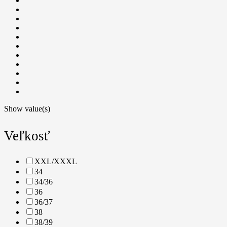
Show value(s)
Veľkosť
XXL/XXXL
34
34/36
36
36/37
38
38/39