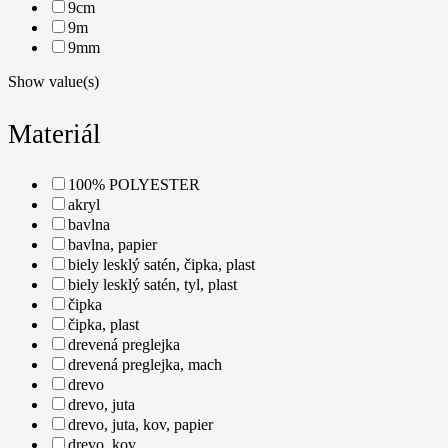
9cm
9m
9mm
Show value(s)
Materiál
100% POLYESTER
akryl
bavlna
bavlna, papier
biely lesklý satén, čipka, plast
biely lesklý satén, tyl, plast
čipka
čipka, plast
drevená preglejka
drevená preglejka, mach
drevo
drevo, juta
drevo, juta, kov, papier
drevo, kov