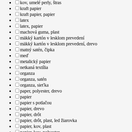
kov, umelé perly, štras
kraft papier
kraft papier, papier
latex
latex, papier
machová guma, plast
mäkký kartón v lesklom prevedení
mäkký kartón v lesklom prevedení, drevo
matný satén, čipka
meď
metalický papier
netkaná textília
organza
organza, satén
organza, sieťka
paper, polyester, drevo
papier
papier s potlačou
papier, drevo
papier, drôt
papier, drôt, plast, led žiarovka
papier, kov, plast