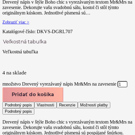
Drevený nápis v štýle Boho chic s vyrezávaným textom Mr&Mrs na
zavesenie. Dekorujte vašu svadobnú sálu, kostol či stôl týmto
originálnym kúskom. Jednotlivé písmená sú…
Zobraziť viac >
Katalógové číslo:
DKVS-DGRL707
Veľkostná tabuľka
Veľkostná tabuľka
4 na sklade
množstvo Drevený vyrezávaný nápis Mr&Mrs na zavesenie
Pridať do košíka
Podrobný popis
Vlastnosti
Recenzie
Možnosti platby
Podrobný popis
Drevený nápis v štýle Boho chic s vyrezávaným textom Mr&Mrs na
zavesenie. Dekorujte vašu svadobnú sálu, kostol či stôl týmto
originálnym kúskom. Jednotlivé písmená sú pospájané šnúrkou.