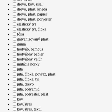
drevo, kov, sisal
drevo, plast, krieda
drevo, plast, papier
drevo, plast, polyester
elastický tyl
elastický tyl, čipka
fólia
galvanizovaný plast
guma
hodváb, bambus
hodvábny papier
hodvábny velúr
imitácia norky
juta
juta, čipka, povraz, plast
juta, čipka, tyl
juta, drevo
juta, polyamid
juta, polyester, plast
kov
kov, štras
kov, štras, textil