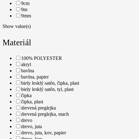
9cm
9m
9mm
Show value(s)
Materiál
100% POLYESTER
akryl
bavlna
bavlna, papier
biely lesklý satén, čipka, plast
biely lesklý satén, tyl, plast
čipka
čipka, plast
drevená preglejka
drevená preglejka, mach
drevo
drevo, juta
drevo, juta, kov, papier
drevo, kov