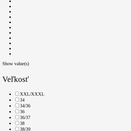
Show value(s)
Veľkosť
XXL/XXXL
34
34/36
36
36/37
38
38/39