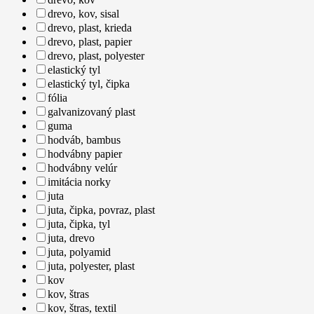
drevo, kov, sisal
drevo, plast, krieda
drevo, plast, papier
drevo, plast, polyester
elastický tyl
elastický tyl, čipka
fólia
galvanizovaný plast
guma
hodváb, bambus
hodvábny papier
hodvábny velúr
imitácia norky
juta
juta, čipka, povraz, plast
juta, čipka, tyl
juta, drevo
juta, polyamid
juta, polyester, plast
kov
kov, štras
kov, štras, textil