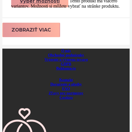
Výber možností
Tento produkt má viacero
variantov. Možnosti si môžete vybrať na stránke produktu.
ZOBRAZIŤ VIAC
O nás
Obchodné podmienky
Vrátenie a výmena tovaru
GDPR
Reklamácie
Kontakt
Doručenie a platby
FAQ
Zľavy pre partnerov
Cookies