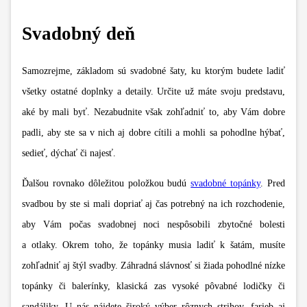
Svadobný deň
Samozrejme, základom sú svadobné šaty, ku ktorým budete ladiť
všetky ostatné doplnky a detaily. Určite už máte svoju predstavu,
aké by mali byť. Nezabudnite však zohľadniť to, aby Vám dobre
padli, aby ste sa v nich aj dobre cítili a mohli sa pohodlne hýbať,
sedieť, dýchať či najesť.
Ďalšou rovnako dôležitou položkou budú
svadobné topánky
. Pred
svadbou by ste si mali dopriať aj čas potrebný na ich rozchodenie,
aby Vám počas svadobnej noci nespôsobili zbytočné bolesti
a otlaky. Okrem toho, že topánky musia ladiť k šatám, musíte
zohľadniť aj štýl svadby. Záhradná slávnosť si žiada pohodlné nízke
topánky či balerínky, klasická zas vysoké pôvabné lodičky či
sandáliky. U nás nájdete široký výber rôznych strihov, farieb aj