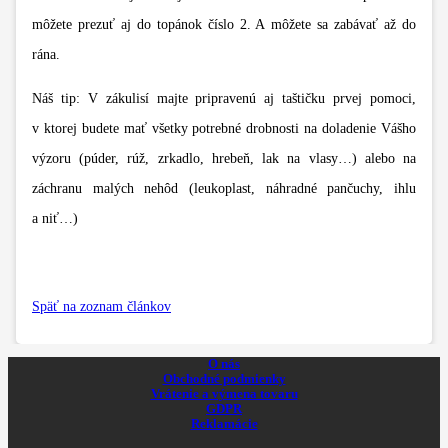
môžete prezuť aj do topánok číslo 2. A môžete sa zabávať až do
rána.
Náš tip: V zákulisí majte pripravenú aj taštičku prvej pomoci,
v ktorej budete mať všetky potrebné drobnosti na doladenie Vášho
výzoru (púder, rúž, zrkadlo, hrebeň, lak na vlasy…) alebo na
záchranu malých nehôd (leukoplast, náhradné pančuchy, ihlu
a niť…)
Späť na zoznam článkov
O nás
Obchodné podmienky
Vrátenie a výmena tovaru
GDPR
Reklamácie