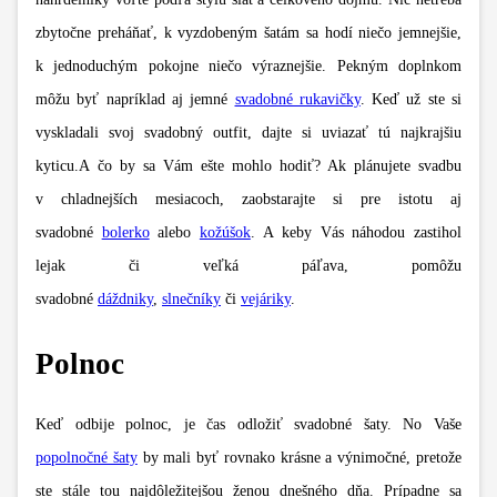
zbytočne preháňať, k vyzdobeným šatám sa hodí niečo jemnejšie,
k jednoduchým pokojne niečo výraznejšie. Pekným doplnkom
môžu byť napríklad aj jemné
svadobné rukavičky
. Keď už ste si
vyskladali svoj svadobný outfit, dajte si uviazať tú najkrajšiu
kyticu.A čo by sa Vám ešte mohlo hodiť? Ak plánujete svadbu
v chladnejších mesiacoch, zaobstarajte si pre istotu aj
svadobné
bolerko
alebo
kožúšok
. A keby Vás náhodou zastihol
lejak či veľká páľava, pomôžu
svadobné
dáždniky
,
slnečníky
či
vejáriky
.
Polnoc
Keď odbije polnoc, je čas odložiť svadobné šaty. No Vaše
popolnočné šaty
by mali byť rovnako krásne a výnimočné, pretože
ste stále tou najdôležitejšou ženou dnešného dňa. Prípadne sa