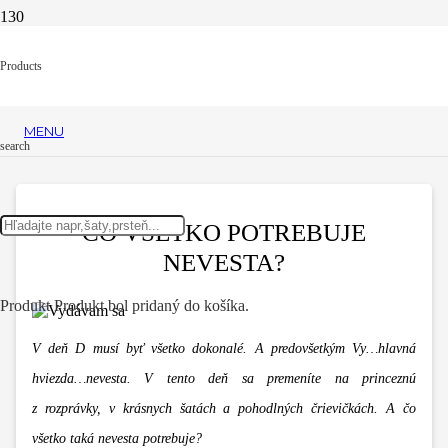
Products
MENU
search
ČO VŠETKO POTREBUJE
NEVESTA?
Produkt
Produkt
bol pridaný do košíka.
V deň D musí byť všetko dokonalé. A predovšetkým Vy…hlavná
hviezda…nevesta. V tento deň sa premeníte na princeznú
z rozprávky, v krásnych šatách a pohodlných črievičkách. A čo
všetko taká nevesta potrebuje?