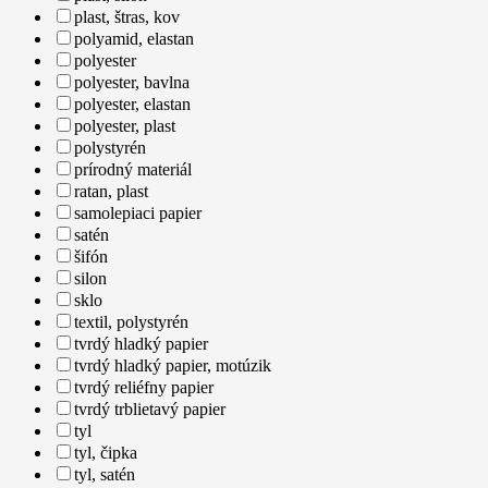
plast, štras, kov
polyamid, elastan
polyester
polyester, bavlna
polyester, elastan
polyester, plast
polystyrén
prírodný materiál
ratan, plast
samolepiaci papier
satén
šifón
silon
sklo
textil, polystyrén
tvrdý hladký papier
tvrdý hladký papier, motúzik
tvrdý reliéfny papier
tvrdý trblietavý papier
tyl
tyl, čipka
tyl, satén