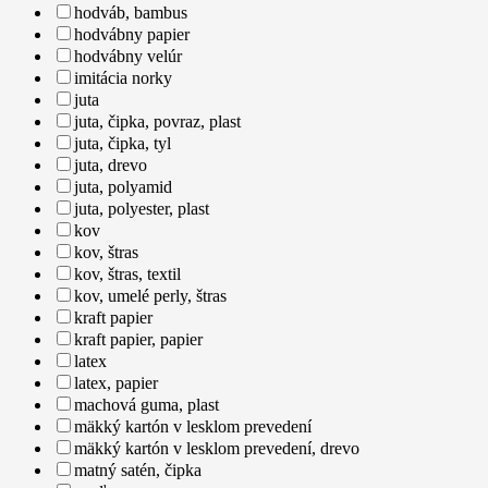
hodváb, bambus
hodvábny papier
hodvábny velúr
imitácia norky
juta
juta, čipka, povraz, plast
juta, čipka, tyl
juta, drevo
juta, polyamid
juta, polyester, plast
kov
kov, štras
kov, štras, textil
kov, umelé perly, štras
kraft papier
kraft papier, papier
latex
latex, papier
machová guma, plast
mäkký kartón v lesklom prevedení
mäkký kartón v lesklom prevedení, drevo
matný satén, čipka