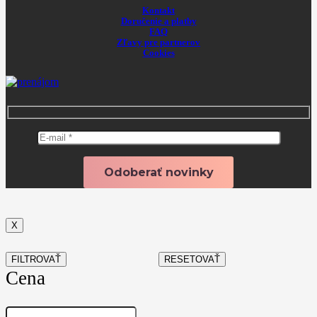
Kontakt
Doručenie a platby
FAQ
Zľavy pre partnerov
Cookies
X
FILTROVAŤ
RESETOVAŤ
Cena