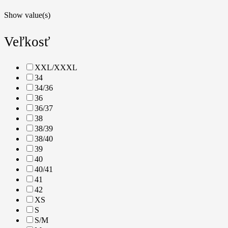
Show value(s)
Veľkosť
XXL/XXXL
34
34/36
36
36/37
38
38/39
38/40
39
40
40/41
41
42
XS
S
S/M