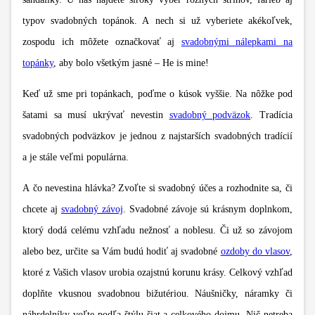
typov svadobných topánok. A nech si už vyberiete akékoľvek,
zospodu ich môžete označkovať aj
svadobnými nálepkami na
topánky
, aby bolo všetkým jasné – He is mine!
Keď už sme pri topánkach, poďme o kúsok vyššie. Na nôžke pod
šatami sa musí ukrývať nevestin
svadobný podväzok
. Tradícia
svadobných podväzkov je jednou z najstarších svadobných tradícií
a je stále veľmi populárna.
A čo nevestina hlávka? Zvoľte si svadobný účes a rozhodnite sa, či
chcete aj
svadobný závoj
. Svadobné závoje sú krásnym doplnkom,
ktorý dodá celému vzhľadu nežnosť a noblesu. Či už so závojom
alebo bez, určite sa Vám budú hodiť aj svadobné
ozdoby do vlasov
,
ktoré z Vašich vlasov urobia ozajstnú korunu krásy. Celkový vzhľad
doplňte vkusnou svadobnou bižutériou. Náušničky, náramky či
náhrdelníky voľte podľa štýlu šiat a celkového dojmu. Nič netreba