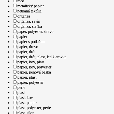
meď
metalický papier
netkaná textília
organza
organza, satén
organza, sieťka
paper, polyester, drevo
papier
papier s potlačou
papier, drevo
papier, drôt
papier, drôt, plast, led žiarovka
papier, kov, plast
papier, kov, polyester
papier, penová páska
papier, plast
papier, polyester
perie
plast
plast, kov
plast, papier
plast, polyester, perie
plast, silon