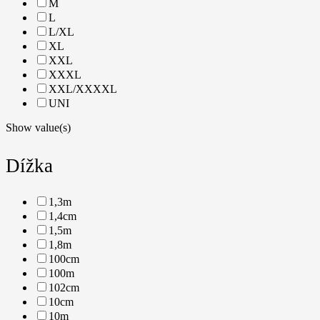
M
L
L/XL
XL
XXL
XXXL
XXL/XXXXL
UNI
Show value(s)
Dížka
1,3m
1,4cm
1,5m
1,8m
100cm
100m
102cm
10cm
10m