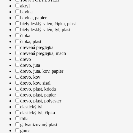
akryl
bavlna
bavlna, papier
biely lesklý satén, čipka, plast
biely lesklý satén, tyl, plast
čipka
čipka, plast
drevená preglejka
drevená preglejka, mach
drevo
drevo, juta
drevo, juta, kov, papier
drevo, kov
drevo, kov, sisal
drevo, plast, krieda
drevo, plast, papier
drevo, plast, polyester
elastický tyl
elastický tyl, čipka
fólia
galvanizovaný plast
guma