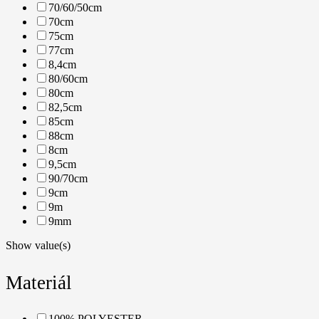
70/60/50cm
70cm
75cm
77cm
8,4cm
80/60cm
80cm
82,5cm
85cm
88cm
8cm
9,5cm
90/70cm
9cm
9m
9mm
Show value(s)
Materiál
100% POLYESTER