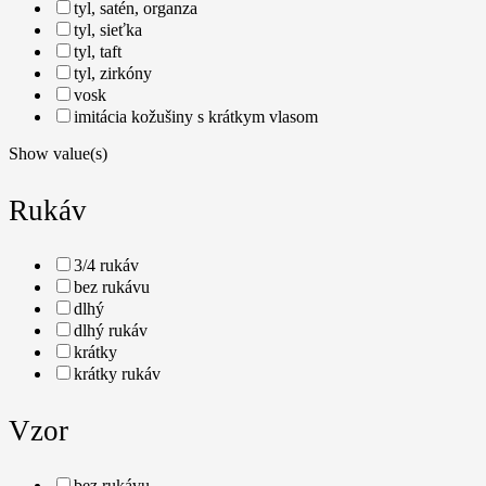
tyl, satén, organza
tyl, sieťka
tyl, taft
tyl, zirkóny
vosk
imitácia kožušiny s krátkym vlasom
Show value(s)
Rukáv
3/4 rukáv
bez rukávu
dlhý
dlhý rukáv
krátky
krátky rukáv
Vzor
bez rukávu